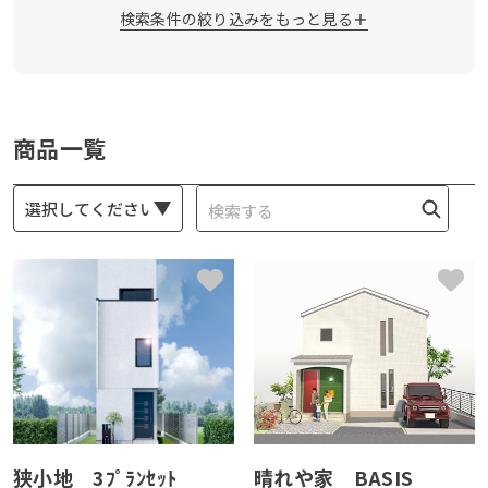
検索条件の絞り込みをもっと見る
外壁の種類
ガルバリウム
サイディング
その他
塗装
商品一覧
LDKの広さ
16帖〜20帖
21帖〜25帖
26帖以上
6帖〜15帖
検
索:
建坪
〜30坪
31坪〜35坪
36〜40坪
41〜50坪
50坪以上
吹抜
吹抜あり
吹抜なし
狭小地 3ﾌﾟﾗﾝｾｯﾄ
晴れや家 BASIS