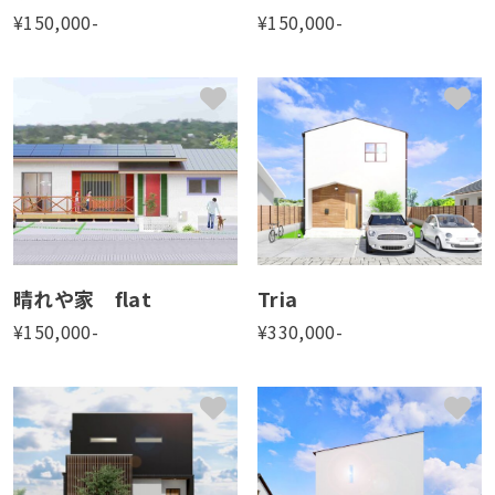
和室
¥
150,000
-
¥
150,000
-
和室あり
和室なし
真壁和室
世帯数
2世帯
3世帯
キッチン
L型
アイランド
ペニンシュラ
壁付
晴れや家 flat
Tria
¥
150,000
-
¥
330,000
-
こだわりポイント
ガレージ
セカンドリビング
パントリー
ペット向け
収納多め
回遊動線
屋上庭園
書斎
洗面脱衣別
狭小地