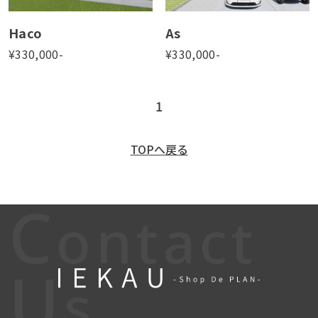
Haco
As
¥
330,000
-
¥
330,000
-
1
TOPへ戻る
C
ontact
U
s