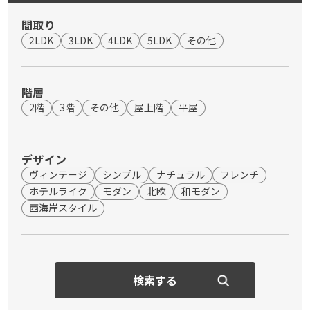
間取り
2LDK
3LDK
4LDK
5LDK
その他
階層
2階
3階
その他
屋上階
平屋
デザイン
ヴィンテージ
シンプル
ナチュラル
フレンチ
ホテルライク
モダン
北欧
和モダン
西海岸スタイル
外壁の色
グレー系〜ブラウン系
ツートン
ブラック系
検索する
ホワイト系