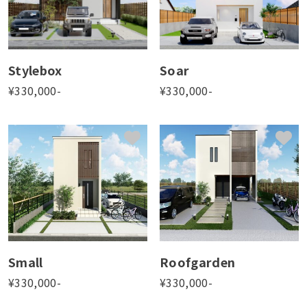
建物の間口
11〜14m以上
6〜8m
6m未満
9〜11m
商品の種類
Stylebox
Soar
付帯商品
商品カタログ
¥
330,000
-
¥
330,000
-
詳細図面
あり
なし
Small
Roofgarden
¥
330,000
-
¥
330,000
-