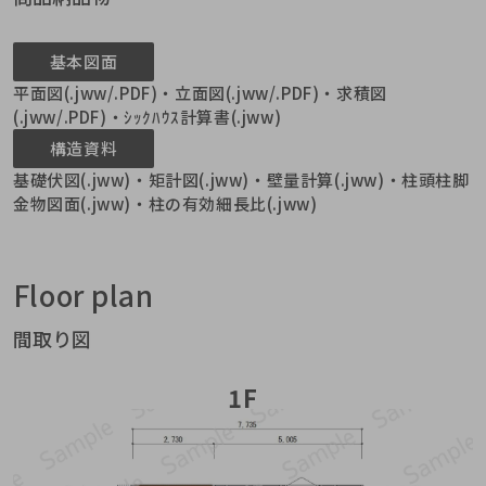
基本図面
平面図(.jww/.PDF)・立面図(.jww/.PDF)・求積図
(.jww/.PDF)・ｼｯｸﾊｳｽ計算書(.jww)
構造資料
基礎伏図(.jww)・矩計図(.jww)・壁量計算(.jww)・柱頭柱脚
金物図面(.jww)・柱の有効細長比(.jww)
Floor plan
間取り図
1F