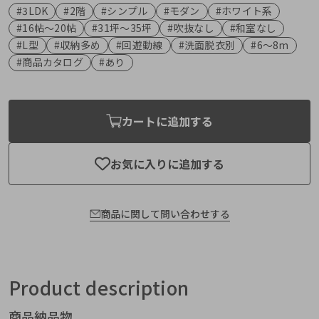
#3LDK
#2階
#シンプル
#モダン
#ホワイト系
#16帖〜20帖
#31坪〜35坪
#吹抜なし
#和室なし
#L型
#収納多め
#回遊動線
#洗面脱衣別
#6〜8m
#商品カタログ
#あり
カートに追加する
お気に入りに追加する
商品に関して問い合わせする
Product description
商品納品物