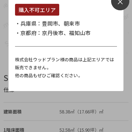
×
購入不可エリア
・兵庫県：
豊岡市、朝来市
・京都府：
京丹後市、福知山市
株式会社ウッドプラン様の商品は上記エリアでは
販売できません。
他の商品もぜひご確認ください。
Specification
仕様
建築面積
58.38㎡（17.66坪）㎡
1階床面積
52.58㎡（15.90坪）㎡