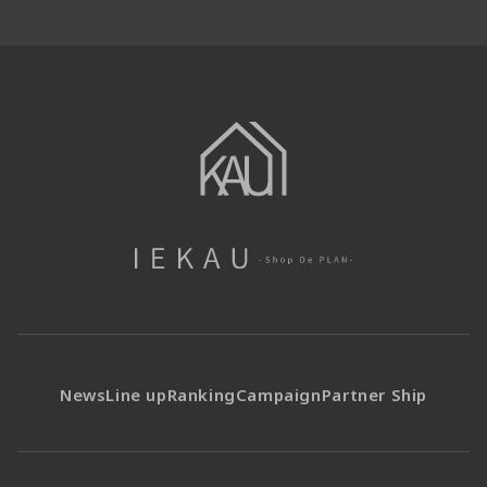
News
Line up
Ranking
Campaign
Partner Ship