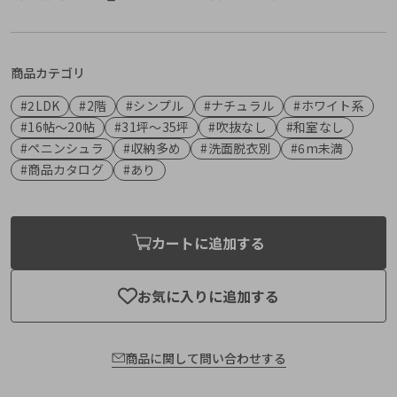
商品カテゴリ
#2LDK
#2階
#シンプル
#ナチュラル
#ホワイト系
#16帖〜20帖
#31坪〜35坪
#吹抜なし
#和室なし
#ペニンシュラ
#収納多め
#洗面脱衣別
#6m未満
#商品カタログ
#あり
カートに追加する
お気に入りに追加する
商品に関して問い合わせする