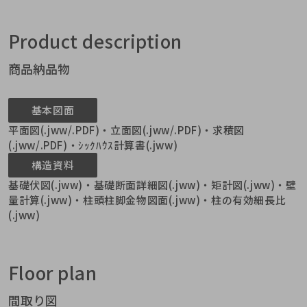
Product description
商品納品物
基本図面
平面図(.jww/.PDF)・立面図(.jww/.PDF)・求積図
(.jww/.PDF)・ｼｯｸﾊｳｽ計算書(.jww)
構造資料
基礎伏図(.jww)・基礎断面詳細図(.jww)・矩計図(.jww)・壁
量計算(.jww)・柱頭柱脚金物図面(.jww)・柱の有効細長比
(.jww)
Floor plan
間取り図