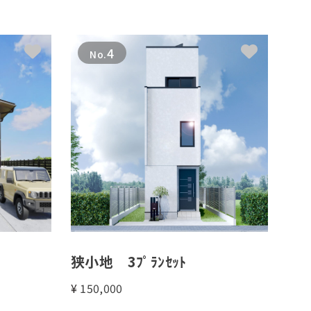
4
No.
狭小地 3ﾌﾟﾗﾝｾｯﾄ
¥
150,000