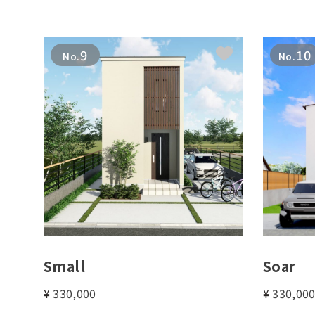
9
10
No.
No.
Small
Soar
¥
330,000
¥
330,00