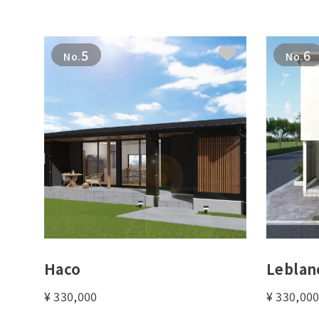
5
6
No.
No.
Haco
Leblan
¥
330,000
¥
330,00