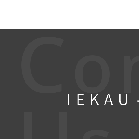
C
o
U