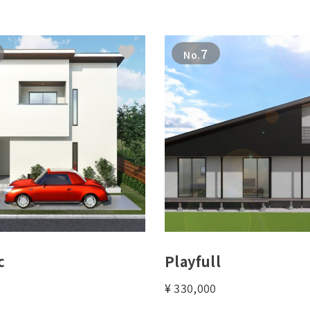
7
No.
c
Playfull
0
¥
330,000