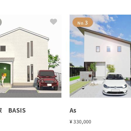
3
No.
 BASIS
As
0
¥
330,000